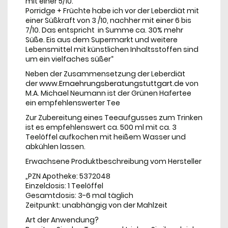
mit einer 5/10.
Porridge + Früchte habe ich vor der Leberdiät mit
einer Süßkraft von 3 /10, nachher mit einer 6 bis
7/10. Das entspricht in Summe ca. 30% mehr
Süße. Eis aus dem Supermarkt und weitere
Lebensmittel mit künstlichen Inhaltsstoffen sind
um ein vielfaches süßer“
Neben der Zusammensetzung der Leberdiät
der
www.Ernaehrungsberatungstuttgart.de
von
M.A. Michael Neumann ist der Grünen Hafertee
ein empfehlenswerter Tee
Zur Zubereitung eines Teeaufgusses zum Trinken
ist es empfehlenswert ca. 500 ml mit ca. 3
Teelöffel aufkochen mit heißem Wasser und
abkühlen lassen.
Erwachsene Produktbeschreibung vom Hersteller
„PZN Apotheke: 5372048
Einzeldosis: 1 Teelöffel
Gesamtdosis: 3-6 mal täglich
Zeitpunkt: unabhängig von der Mahlzeit
Art der Anwendung?