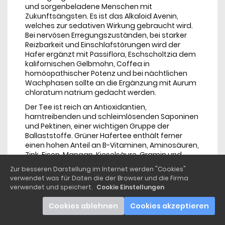
und sorgenbeladene Menschen mit
Zukunftsängsten. Es ist das Alkaloid Avenin,
welches zur sedativen Wirkung gebraucht wird.
Bei nervösen Erregungszuständen, bei starker
Reizbarkeit und Einschlafstörungen wird der
Hafer ergänzt mit Passiflora, Eschscholtzia dem
kalifornischen Gelbmohn, Coffea in
homöopathischer Potenz und bei nächtlichen
Wachphasen sollte an die Ergänzung mit Aurum
chloratum natrium gedacht werden.
Der Tee ist reich an Antioxidantien,
harntreibenden und schleimlösenden Saponinen
und Pektinen, einer wichtigen Gruppe der
Ballaststoffe. Grüner Hafertee enthält ferner
einen hohen Anteil an B-Vitaminen, Aminosäuren,
Zink, Eisen, Mangan, Kieselsäure, Gramin und
Beta-Glucan, das einem plötzlichen Anstieg der
Zur besseren Darstellung im Internet werden "Cookies"
Zucker- und Cholesterinwerte im Blut
verwendet was für Daten die der Browser und die Firma
entgegenwirkt.
verwendet und speichert.
Cookie Einstellungen
Die positive Auswirkung auf die Galle und Leber
Cookies ablehnen
Cookies akzeptieren
sind Therapeuten und Naturärzten, aber noch
mit keinem Bekannten Studien untersucht. In der