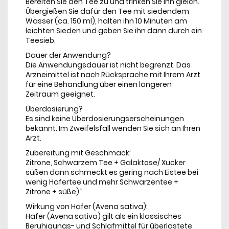
Bereiten Sie den Tee zu und trinken Sie ihn gleich.
Übergießen Sie dafür den Tee mit siedendem
Wasser (ca. 150 ml), halten ihn 10 Minuten am
leichten Sieden und geben Sie ihn dann durch ein
Teesieb.
Dauer der Anwendung?
Die Anwendungsdauer ist nicht begrenzt. Das
Arzneimittel ist nach Rücksprache mit Ihrem Arzt
für eine Behandlung über einen längeren
Zeitraum geeignet.
Überdosierung?
Es sind keine Überdosierungserscheinungen
bekannt. Im Zweifelsfall wenden Sie sich an Ihren
Arzt.
Zubereitung mit Geschmack:
Zitrone, Schwarzem Tee + Galaktose/ Xucker
süßen dann schmeckt es gering nach Eistee bei
wenig Hafertee und mehr Schwarzentee +
Zitrone + süße)“
Wirkung von Hafer (Avena sativa):
Hafer (Avena sativa) gilt als ein klassisches
Beruhigungs- und Schlafmittel für überlastete